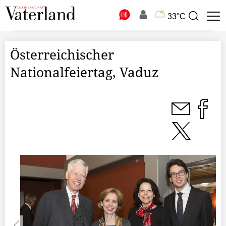
N
33°C
Suchbegriff
zur
Suche
Österreichischer
Nationalfeiertag, Vaduz