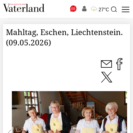
N
27°C
Suchbegriff
zur
Suche
Mahltag, Eschen, Liechtenstein.
(09.05.2026)