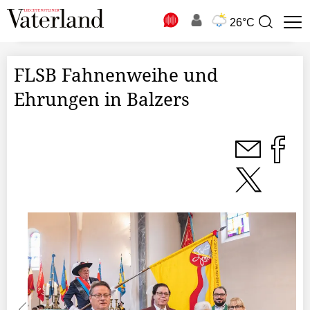
N
26°C
Suchbegriff
zur
Suche
FLSB Fahnenweihe und
Ehrungen in Balzers