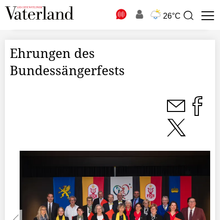
N
26°C
Suchbegriff
zur
Suche
Ehrungen des
Bundessängerfests