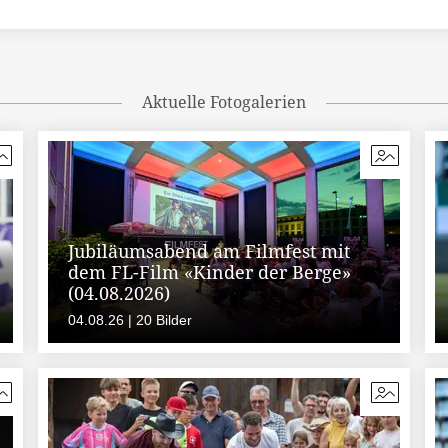
Aktuelle Fotogalerien
Jubiläumsabend am Filmfest mit
dem FL-Film «Kinder der Berge»
(04.08.2026)
04.08.26 | 20 Bilder