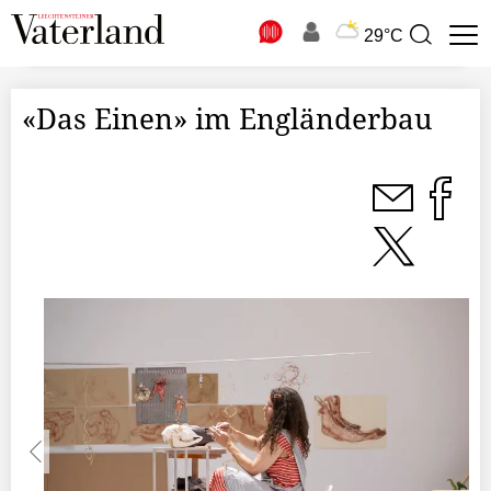
N
29°C
Suchbegriff
zur
Suche
«Das Einen» im Engländerbau