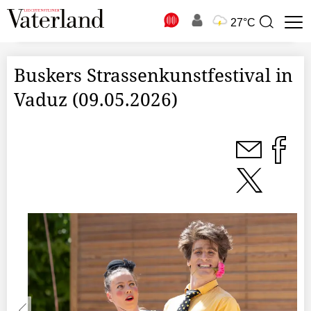
N
27°C
Suchbegriff
zur
Suche
Buskers Strassenkunstfestival in
Vaduz (09.05.2026)