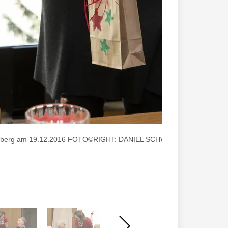
riesenberg am 19.12.2016 FOTO©RIGHT: DANIEL SCHWENDENER (Bild 1 v