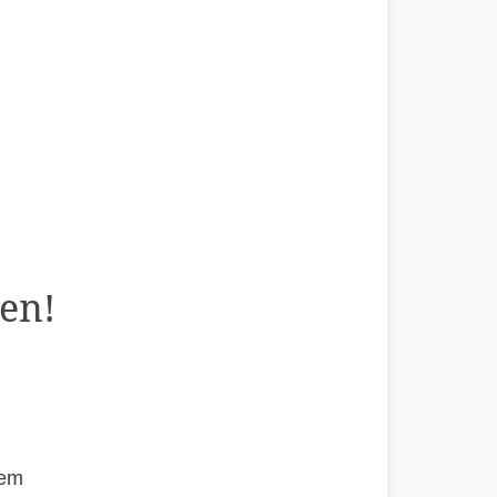
en!
rem