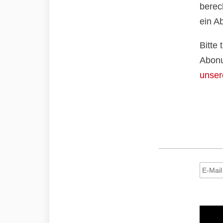
berec
ein A
Bitte
Abonu
unser