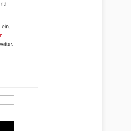
und
 ein.
an
eiter.