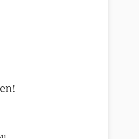
en!
rem