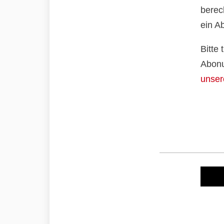
berec
ein A
Bitte
Abonu
unser