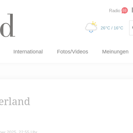
Radio
Su
26°C
/ 16°C
International
Fotos/Videos
Meinungen
terland
er 2025, 22:55 Uhr