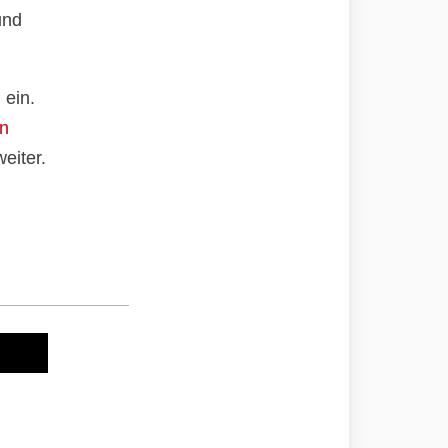
und
 ein.
an
eiter.