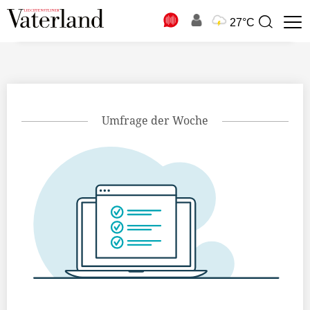
N
27°C
Suchbegriff
zur
Suche
Umfrage der Woche