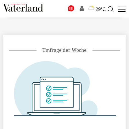
N
29°C
Suchbegriff
zur
Suche
Umfrage der Woche