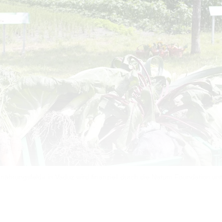
nährungsfeld» in Vaduz wird finanziell durch die Natum Foundation unte
splan für nachhaltige Entwicklung, beteiligt sich auch L