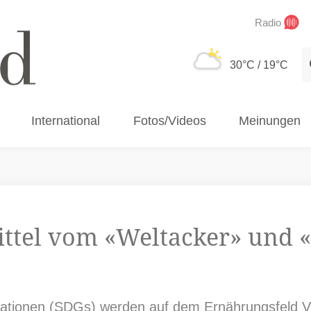
Radio
S
30°C
/ 19°C
International
Fotos/Videos
Meinungen
ttel vom «Weltacker» und 
Nationen (SDGs) wer­den auf dem Ernährungsfeld Va