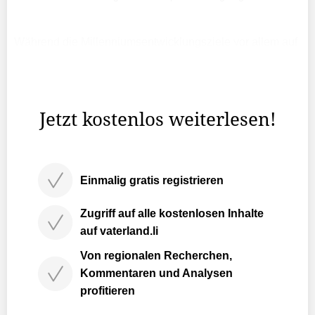
Während die Millenniumsentwicklungsziele vor allem auf
die Verringerung der Armut in den Entwicklungsländern
ausgerichtet waren, sollen die neuen Ziele auf der
breiteren Grund­lage nachhaltiger Entwicklung weltweit ...
Jetzt kostenlos weiterlesen!
Einmalig gratis registrieren
Zugriff auf alle kostenlosen Inhalte
auf vaterland.li
Von regionalen Recherchen,
Kommentaren und Analysen
profitieren