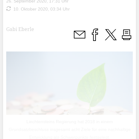
26. September 2020, 17:31 Uhr
10. Oktober 2020, 03:34 Uhr
Gabi Eberle
Liechtensteins Regierung hat 2018 in einem
Grundsatzbeschluss insgesamt acht Ziele für eine nachhaltige
Entwicklung als Schwerpunkte festgelegt.