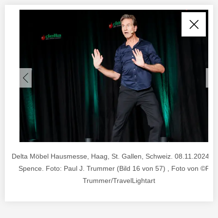
Delta Möbel Hausmesse, Haag, St. Gallen, Schweiz. 08.11.2024. 
Spence. Foto: Paul J. Trummer (Bild 16 von 57) , Foto von ©Pau
Trummer/TravelLightart