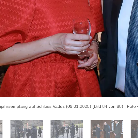
jahrsempfang auf Schloss Vaduz (09.01.2025) (Bild 84 von 88) , Foto