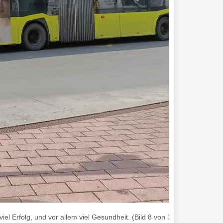
l Erfolg, und vor allem viel Gesundheit. (Bild 8 von 34) , Foto von Mar