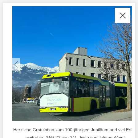
Herzliche Gratulation zum 100-jährigen Jubiläum und viel Erfolg
weiterhin. (Bild 23 von 34) , Foto von Juliane Weigt