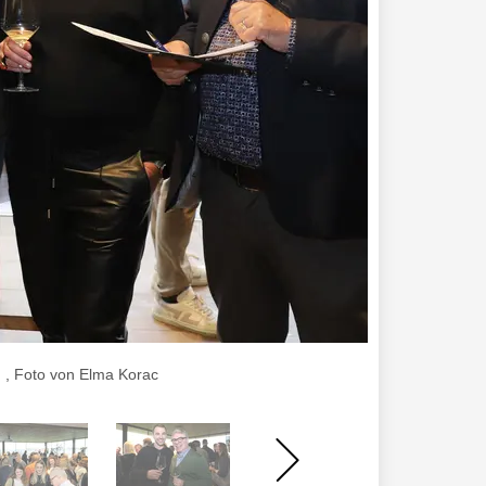
 , Foto von Elma Korac