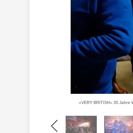
«VERY BRITISH» 30 Jahre Wua