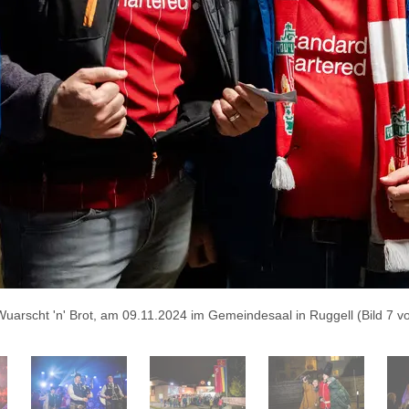
rscht 'n' Brot, am 09.11.2024 im Gemeindesaal in Ruggell (Bild 7 von