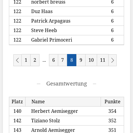
122
norbert breuss
6
122
Duz Haas
6
122
Patrick Arpagaus
6
122
Steve Heeb
6
122
Gabriel Primoceri
6
1
2
6
7
8
9
10
11
...
Gesamtwertung
Platz
Name
Punkte
140
Herbert Aemisegger
354
142
Tiziano Stolz
352
143
Arnold Aemisegger
351