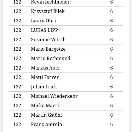
122
Kevin bichlmeier
6
122
Krzysztof Bilek
6
122
Laura Öhri
6
122
LUKAS LIPP
6
122
Susanne Vetsch
6
122
Mario Bargetze
6
122
Marco Rothmund
6
122
Markus Auer
6
122
Matti Forrer
6
122
Julian Frick
6
122
Michael Wiederkehr
6
122
Mirko Macri
6
122
Martin Gstöhl
6
122
Franz Amrein
6