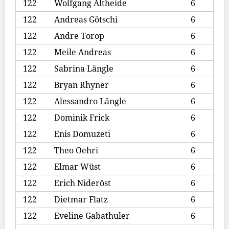
122
Wolfgang Altheide
6
122
Andreas Götschi
6
122
Andre Torop
6
122
Meile Andreas
6
122
Sabrina Längle
6
122
Bryan Rhyner
6
122
Alessandro Längle
6
122
Dominik Frick
6
122
Enis Domuzeti
6
122
Theo Oehri
6
122
Elmar Wüst
6
122
Erich Nideröst
6
122
Dietmar Flatz
6
122
Eveline Gabathuler
6