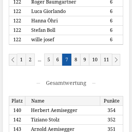
122
Roger Baumgartner
6
122
Luca Giorlando
6
122
Hanna Öhri
6
122
Stefan Boll
6
122
wille josef
6
1
2
5
6
7
8
9
10
11
...
Gesamtwertung
Platz
Name
Punkte
140
Herbert Aemisegger
354
142
Tiziano Stolz
352
143
Arnold Aemisegger
351