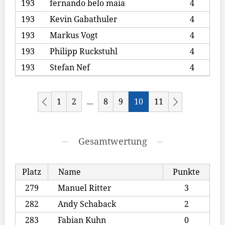
193
fernando belo maia
4
193
Kevin Gabathuler
4
193
Markus Vogt
4
193
Philipp Ruckstuhl
4
193
Stefan Nef
4
1
2
8
9
10
11
...
Gesamtwertung
Platz
Name
Punkte
279
Manuel Ritter
3
282
Andy Schaback
2
283
Fabian Kuhn
0