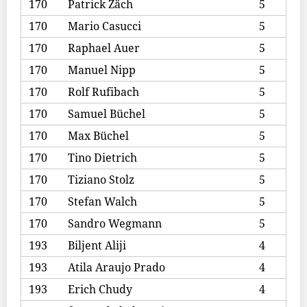
170
Patrick Zäch
5
170
Mario Casucci
5
170
Raphael Auer
5
170
Manuel Nipp
5
170
Rolf Rufibach
5
170
Samuel Büchel
5
170
Max Büchel
5
170
Tino Dietrich
5
170
Tiziano Stolz
5
170
Stefan Walch
5
170
Sandro Wegmann
5
193
Biljent Aliji
4
193
Atila Araujo Prado
4
193
Erich Chudy
4