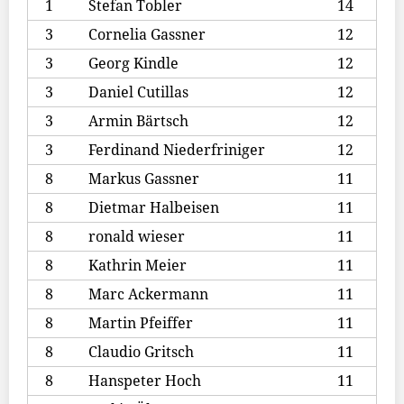
1
Stefan Tobler
14
3
Cornelia Gassner
12
3
Georg Kindle
12
3
Daniel Cutillas
12
3
Armin Bärtsch
12
3
Ferdinand Niederfriniger
12
8
Markus Gassner
11
8
Dietmar Halbeisen
11
8
ronald wieser
11
8
Kathrin Meier
11
8
Marc Ackermann
11
8
Martin Pfeiffer
11
8
Claudio Gritsch
11
8
Hanspeter Hoch
11