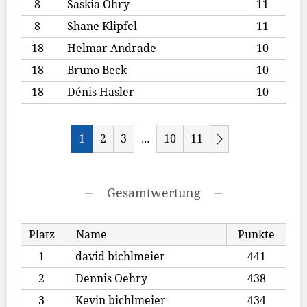
8
Saskia Öhry
11
8
Shane Klipfel
11
18
Helmar Andrade
10
18
Bruno Beck
10
18
Dénis Hasler
10
1
2
3
10
11
...
Gesamtwertung
Platz
Name
Punkte
1
david bichlmeier
441
2
Dennis Oehry
438
3
Kevin bichlmeier
434