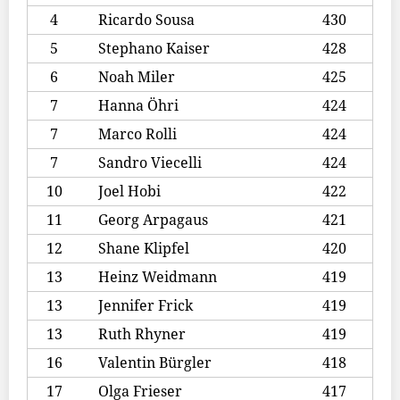
4
Ricardo Sousa
430
5
Stephano Kaiser
428
6
Noah Miler
425
7
Hanna Öhri
424
7
Marco Rolli
424
7
Sandro Viecelli
424
10
Joel Hobi
422
11
Georg Arpagaus
421
12
Shane Klipfel
420
13
Heinz Weidmann
419
13
Jennifer Frick
419
13
Ruth Rhyner
419
16
Valentin Bürgler
418
17
Olga Frieser
417