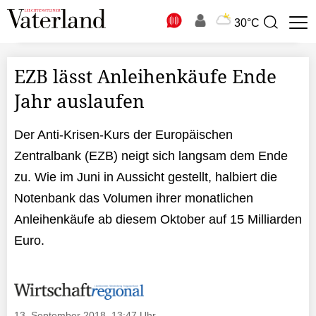
N
30°C
Suchbegriff
zur
Suche
EZB lässt Anleihenkäufe Ende
Jahr auslaufen
Der Anti-Krisen-Kurs der Europäischen
Zentralbank (EZB) neigt sich langsam dem Ende
zu. Wie im Juni in Aussicht gestellt, halbiert die
Notenbank das Volumen ihrer monatlichen
Anleihenkäufe ab diesem Oktober auf 15 Milliarden
Euro.
13. September 2018, 13:47 Uhr