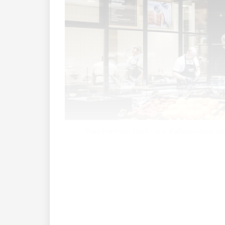
Räuchern von Fisch, eine Kaffeerösterei od
Der neue Laden befindet sich im ehemal
Nachhaltigkeit, wie Coop mitteilte.