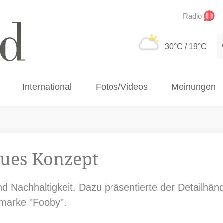
Radio
S
30°C
/ 19°C
International
Fotos/Videos
Meinungen
eues Konzept
nd Nachhaltigkeit. Dazu präsentierte der Detailhä
marke "Fooby".