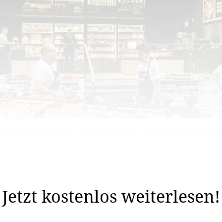
er Wein-Degustationen: Coop will mit einem neuen Ladenkonzept vermeh
igen Kursaal-Théâtre in Lausanne und setzt auf kulinar
Jetzt kostenlos weiterlesen!