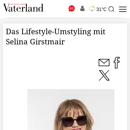
N
31°C
Suchbegriff
zur
Suche
Das Lifestyle-Umstyling mit
Selina Girstmair